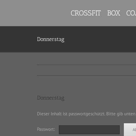
Zum
Inhalt
CROSSFIT
BOX
CO
springen
Donnerstag
Donnerstag
Dieser Inhalt ist passwortgeschützt. Bitte gib unte
Passwort: