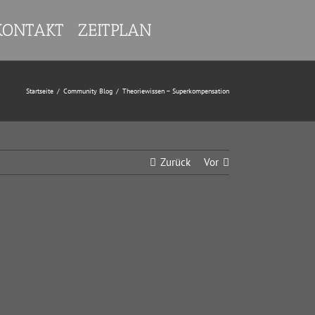
KONTAKT
ZEITPLAN
Startseite
/
Community Blog
/
Theoriewissen – Superkompensation
Zurück
Vor