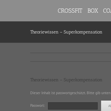
Zum
Inhalt
CROSSFIT
BOX
CO
springen
Theoriewissen – Superkompensation
Theoriewissen – Superkompensation
Dieser Inhalt ist passwortgeschützt. Bitte gib unte
Passwort: