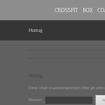
Zum
Inhalt
CROSSFIT
BOX
CO
springen
Montag
Montag
Dieser Inhalt ist passwortgeschützt. Bitte gib unte
Passwort: