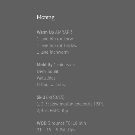
Montag
Warm Up
AMRAP 3
1 lane hip rot. forw.
1 lane hip rot. backw.
1 lane inchworm
Mobility
1 min each
Deck Squat
Wallslides
D.Dog ↔ Cobra
Skill
6x(30/15)
1, 3, 5: slow motion excentric HSPU
2, 4, 6: HSPU Kip
WOD
3 rounds TC: 18 min
21 – 15 – 9 Pull Ups