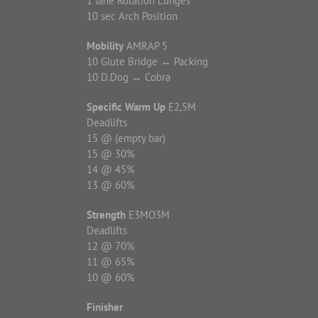
1 lane Rotation Lunges
10 sec Arch Position
Mobility
AMRAP 5
10 Glute Bridge ↔ Packing
10 D.Dog ↔ Cobra
Specific Warm Up
E2,5M
Deadlifts
15 @ (empty bar)
15 @ 30%
14 @ 45%
13 @ 60%
Strength
E3MO3M
Deadlifts
12 @ 70%
11 @ 65%
10 @ 60%
Finisher