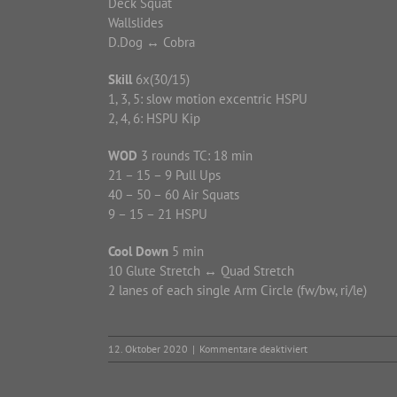
Deck Squat
Wallslides
D.Dog ↔ Cobra
Skill
6x(30/15)
1, 3, 5: slow motion excentric HSPU
2, 4, 6: HSPU Kip
WOD
3 rounds TC: 18 min
21 – 15 – 9 Pull Ups
40 – 50 – 60 Air Squats
9 – 15 – 21 HSPU
Cool Down
5 min
10 Glute Stretch ↔ Quad Stretch
2 lanes of each single Arm Circle (fw/bw, ri/le)
für
12. Oktober 2020
|
Kommentare deaktiviert
Monday