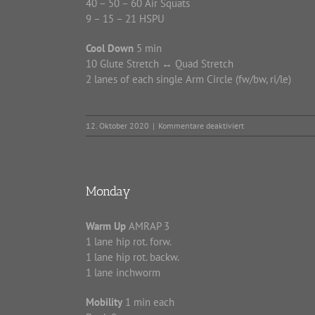
40 – 50 – 60 Air Squats
9 – 15 – 21 HSPU
Cool Down
5 min
10 Glute Stretch ↔ Quad Stretch
2 lanes of each single Arm Circle (fw/bw, ri/le)
für
12. Oktober 2020
|
Kommentare deaktiviert
Montag
Monday
Warm Up
AMRAP 3
1 lane hip rot. forw.
1 lane hip rot. backw.
1 lane inchworm
Mobility
1 min each