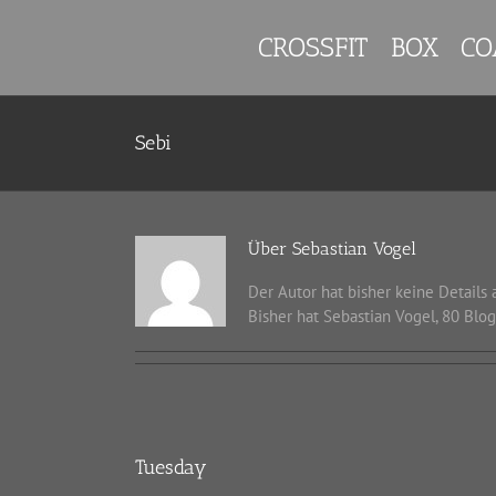
Zum
Inhalt
CROSSFIT
BOX
CO
springen
Sebi
Über
Sebastian Vogel
Der Autor hat bisher keine Details
Bisher hat Sebastian Vogel, 80 Blo
Tuesday